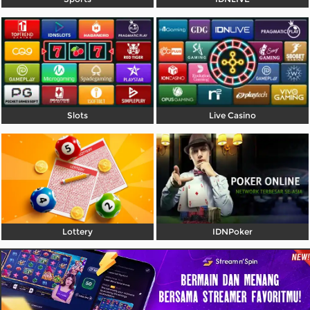
Referral
Promosi
Hubungi Kami
Live Chat
Slots
Live Casino
Pengaduan Customer
Pilih Bahasa:
Lottery
IDNPoker
MASUK
DAFTAR
&copy; DAZBET | Platform Game Terlengkap &
Terbaik 2026 Layanan 24/7. Hak Cipta Dilindungi.