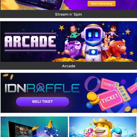
Stream n' Spin
Arcade