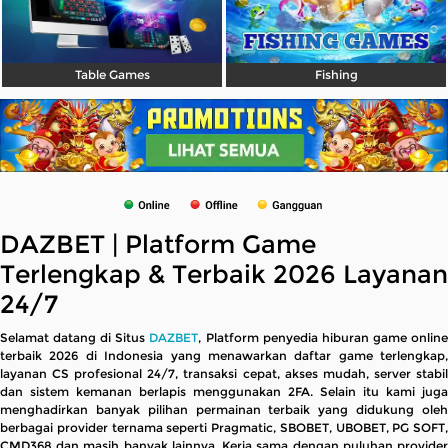
Table Games
Fishing
DAZBET | Platform Game
Terlengkap & Terbaik 2026 Layanan
24/7
Selamat datang di Situs
DAZBET
, Platform penyedia hiburan game onlin
terbaik 2026 di Indonesia yang menawarkan daftar game terlengkap,
layanan CS profesional 24/7, transaksi cepat, akses mudah, server stabil
dan sistem kemanan berlapis menggunakan 2FA. Selain itu kami juga
menghadirkan banyak pilihan permainan terbaik yang didukung oleh
berbagai provider ternama seperti Pragmatic, SBOBET, UBOBET, PG SOFT,
CMD368 dan masih banyak lainnya. Kerja sama dengan puluhan provider