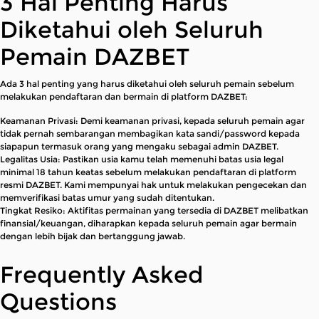
3 Hal Penting Harus
Diketahui oleh Seluruh
Pemain DAZBET
Ada 3 hal penting yang harus diketahui oleh seluruh pemain sebelum
melakukan pendaftaran dan bermain di platform DAZBET:
Keamanan Privasi: Demi keamanan privasi, kepada seluruh pemain agar
tidak pernah sembarangan membagikan kata sandi/password kepada
siapapun termasuk orang yang mengaku sebagai admin DAZBET.
Legalitas Usia: Pastikan usia kamu telah memenuhi batas usia legal
minimal 18 tahun keatas sebelum melakukan pendaftaran di platform
resmi DAZBET. Kami mempunyai hak untuk melakukan pengecekan dan
memverifikasi batas umur yang sudah ditentukan.
Tingkat Resiko: Aktifitas permainan yang tersedia di DAZBET melibatkan
finansial/keuangan, diharapkan kepada seluruh pemain agar bermain
dengan lebih bijak dan bertanggung jawab.
Frequently Asked
Questions