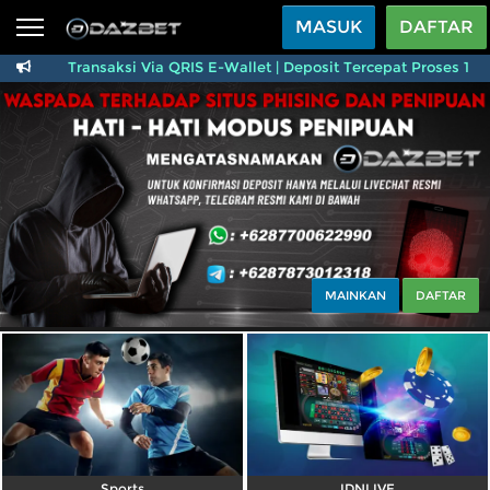
Beranda
MASUK
DAFTAR
Transaksi Via QRIS E-Wallet | Deposit Tercepat Proses 1 De
Sports
BARU
PROMO
DAZBET | Platform Ga
Live Casino
BARU
IDNPoker
BARU
Slots
PROMO
IDNLIVE
BARU
Stream N Spin
MAINKAN
DAFTAR
Arcade
PROMO
Table Games
Lottery
BARU
PROMO
IDNRaffle
Sports
IDNLIVE