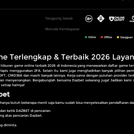
Tanggung Jawab
Metode Pembayaran
e Terlengkap & Terbaik 2026 Laya
 hiburan game online terbaik 2026 di Indonesia yang menawarkan daftar game terle
lapis menggunakan 2FA. Selain itu kami juga menghadirkan banyak pilihan perm
FT, CMD368 dan masih banyak lainnya. Kerja sama dengan puluhan provider ter
dan menyenangkan. Bergabunglah bersama Dazbet sekarang juga! Jadikan kami 
setiap harinya!
bet
 hanya butuh beberapa menit saja kamu sudah bisa menyelesaikan pendaftaran da
dan ketik DAZBET di pencarian.
ling atas pencarian Dazbet.
ng diminta.