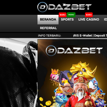
BARU
BARU
PROMO
BERANDA
SPORTS
LIVE CASINO
I
REFERRAL
INFO TERBARU:
Transaksi Via QRIS E-Wallet | Deposit Ter