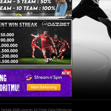
Terbaik 2026 Layanan 24/7.Hak Cipta Dilindungi.