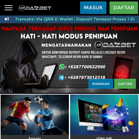
Beranda
MASUK
DAFTAR
Transaksi Via QRIS E-Wallet | Deposit Tercepat Proses 1 Deti
Sports
BARU
PROMO
DAZBET | Platform Ga
Live Casino
BARU
IDNPoker
BARU
Slots
PROMO
IDNLIVE
BARU
Stream N Spin
MAINKAN
DAFTAR
Arcade
PROMO
Table Games
Lottery
BARU
PROMO
IDNRaffle
Sports
IDNLIVE