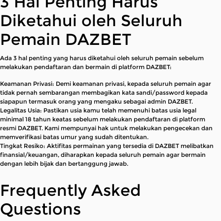
3 Hal Penting Harus
Diketahui oleh Seluruh
Pemain DAZBET
Ada 3 hal penting yang harus diketahui oleh seluruh pemain sebelum
melakukan pendaftaran dan bermain di platform DAZBET:
Keamanan Privasi: Demi keamanan privasi, kepada seluruh pemain agar
tidak pernah sembarangan membagikan kata sandi/password kepada
siapapun termasuk orang yang mengaku sebagai admin DAZBET.
Legalitas Usia: Pastikan usia kamu telah memenuhi batas usia legal
minimal 18 tahun keatas sebelum melakukan pendaftaran di platform
resmi DAZBET. Kami mempunyai hak untuk melakukan pengecekan dan
memverifikasi batas umur yang sudah ditentukan.
Tingkat Resiko: Aktifitas permainan yang tersedia di DAZBET melibatkan
finansial/keuangan, diharapkan kepada seluruh pemain agar bermain
dengan lebih bijak dan bertanggung jawab.
Frequently Asked
Questions