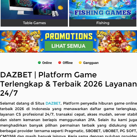
Table Games
Fishing
DAZBET | Platform Game
Terlengkap & Terbaik 2026 Layanan
24/7
Selamat datang di Situs
DAZBET
, Platform penyedia hiburan game onlin
terbaik 2026 di Indonesia yang menawarkan daftar game terlengkap,
layanan CS profesional 24/7, transaksi cepat, akses mudah, server stabil
dan sistem kemanan berlapis menggunakan 2FA. Selain itu kami juga
menghadirkan banyak pilihan permainan terbaik yang didukung oleh
berbagai provider ternama seperti Pragmatic, SBOBET, UBOBET, PG SOFT,
CMD368 dan masih banyak lainnya. Kerja sama dengan puluhan provider