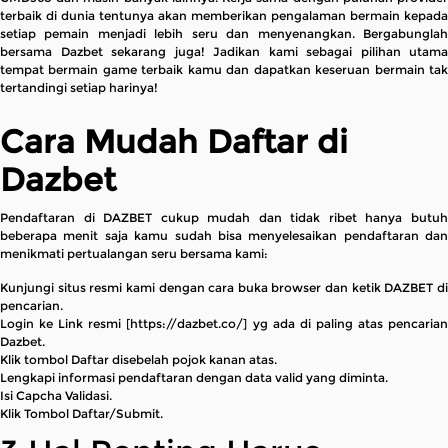
terbaik di dunia tentunya akan memberikan pengalaman bermain kepada
setiap pemain menjadi lebih seru dan menyenangkan. Bergabunglah
bersama Dazbet sekarang juga! Jadikan kami sebagai pilihan utama
tempat bermain game terbaik kamu dan dapatkan keseruan bermain tak
tertandingi setiap harinya!
Cara Mudah Daftar di
Dazbet
Pendaftaran di DAZBET cukup mudah dan tidak ribet hanya butuh
beberapa menit saja kamu sudah bisa menyelesaikan pendaftaran dan
menikmati pertualangan seru bersama kami:
Kunjungi situs resmi kami dengan cara buka browser dan ketik DAZBET di
pencarian.
Login ke Link resmi [https://dazbet.co/] yg ada di paling atas pencarian
Dazbet.
Klik tombol Daftar disebelah pojok kanan atas.
Lengkapi informasi pendaftaran dengan data valid yang diminta.
Isi Capcha Validasi.
Klik Tombol Daftar/Submit.