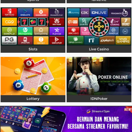
Referral
Promosi
Hubungi Kami
Live Chat
Slots
Live Casino
Pengaduan Customer
Pilih Bahasa:
Lottery
IDNPoker
MASUK
DAFTAR
&copy; DAZBET | Platform Game Terlengkap &
Terbaik 2026 Layanan 24/7. Hak Cipta Dilindungi.