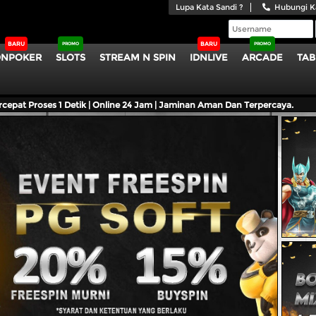
Lupa Kata Sandi ?
Hubungi K
BARU
BARU
PROMO
PROMO
DNPOKER
SLOTS
STREAM N SPIN
IDNLIVE
ARCADE
TAB
pat Proses 1 Detik | Online 24 Jam | Jaminan Aman Dan Terpercaya.