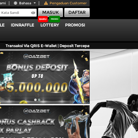
ami
Bahasa
Pengaduan Customer
DAFTAR
BARU
PROMO
LE
IDNRAFFLE
LOTTERY
PROMOSI
Transaksi Via QRIS E-Wallet | Deposit Tercepat Proses 1 Detik | Online 24 