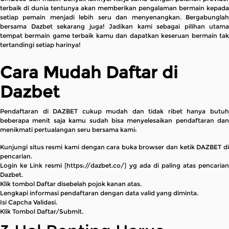
terbaik di dunia tentunya akan memberikan pengalaman bermain kepada
setiap pemain menjadi lebih seru dan menyenangkan. Bergabunglah
bersama Dazbet sekarang juga! Jadikan kami sebagai pilihan utama
tempat bermain game terbaik kamu dan dapatkan keseruan bermain tak
tertandingi setiap harinya!
Cara Mudah Daftar di
Dazbet
Pendaftaran di DAZBET cukup mudah dan tidak ribet hanya butuh
beberapa menit saja kamu sudah bisa menyelesaikan pendaftaran dan
menikmati pertualangan seru bersama kami:
Kunjungi situs resmi kami dengan cara buka browser dan ketik DAZBET di
pencarian.
Login ke Link resmi [https://dazbet.co/] yg ada di paling atas pencarian
Dazbet.
Klik tombol Daftar disebelah pojok kanan atas.
Lengkapi informasi pendaftaran dengan data valid yang diminta.
Isi Capcha Validasi.
Klik Tombol Daftar/Submit.