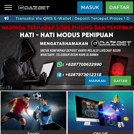
Beranda
MASUK
DAFTAR
Transaksi Via QRIS E-Wallet | Deposit Tercepat Proses 1 Det
Sports
BARU
PROMO
DAZBET | Platform Ga
Live Casino
BARU
IDNPoker
BARU
Slots
PROMO
IDNLIVE
BARU
Stream N Spin
MAINKAN
DAFTAR
Arcade
PROMO
Table Games
Lottery
BARU
PROMO
IDNRaffle
Sports
IDNLIVE