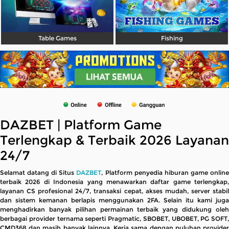
Table Games
Fishing
DAZBET | Platform Game
Terlengkap & Terbaik 2026 Layanan
24/7
Selamat datang di Situs
DAZBET
, Platform penyedia hiburan game onlin
terbaik 2026 di Indonesia yang menawarkan daftar game terlengkap,
layanan CS profesional 24/7, transaksi cepat, akses mudah, server stabil
dan sistem kemanan berlapis menggunakan 2FA. Selain itu kami juga
menghadirkan banyak pilihan permainan terbaik yang didukung oleh
berbagai provider ternama seperti Pragmatic, SBOBET, UBOBET, PG SOFT,
CMD368 dan masih banyak lainnya. Kerja sama dengan puluhan provider