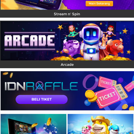
Stream n' Spin
Arcade