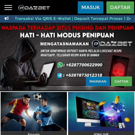
Beranda
MASUK
DAFTAR
Transaksi Via QRIS E-Wallet | Deposit Tercepat Proses 1 Deti
Sports
BARU
PROMO
DAZBET | Platform Ga
Live Casino
BARU
IDNPoker
BARU
Slots
PROMO
IDNLIVE
BARU
Stream N Spin
MAINKAN
DAFTAR
Arcade
PROMO
Table Games
Lottery
BARU
PROMO
IDNRaffle
Sports
IDNLIVE