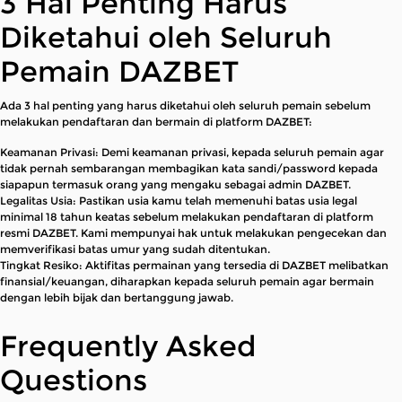
3 Hal Penting Harus
Diketahui oleh Seluruh
Pemain DAZBET
Ada 3 hal penting yang harus diketahui oleh seluruh pemain sebelum
melakukan pendaftaran dan bermain di platform DAZBET:
Keamanan Privasi: Demi keamanan privasi, kepada seluruh pemain agar
tidak pernah sembarangan membagikan kata sandi/password kepada
siapapun termasuk orang yang mengaku sebagai admin DAZBET.
Legalitas Usia: Pastikan usia kamu telah memenuhi batas usia legal
minimal 18 tahun keatas sebelum melakukan pendaftaran di platform
resmi DAZBET. Kami mempunyai hak untuk melakukan pengecekan dan
memverifikasi batas umur yang sudah ditentukan.
Tingkat Resiko: Aktifitas permainan yang tersedia di DAZBET melibatkan
finansial/keuangan, diharapkan kepada seluruh pemain agar bermain
dengan lebih bijak dan bertanggung jawab.
Frequently Asked
Questions