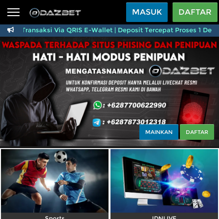
Beranda
MASUK
DAFTAR
Transaksi Via QRIS E-Wallet | Deposit Tercepat Proses 1 Detik
Sports
BARU
PROMO
DAZBET | Platform Ga
Live Casino
BARU
IDNPoker
BARU
Slots
PROMO
IDNLIVE
BARU
Stream N Spin
MAINKAN
DAFTAR
Arcade
PROMO
Table Games
Lottery
BARU
PROMO
IDNRaffle
Sports
IDNLIVE