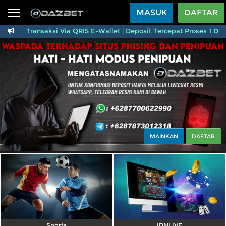
Beranda
MASUK
DAFTAR
Transaksi Via QRIS E-Wallet | Deposit Tercepat Proses 1 Det
Sports
BARU
PROMO
DAZBET | Platform Ga
Live Casino
BARU
IDNPoker
BARU
Slots
PROMO
IDNLIVE
BARU
Stream N Spin
MAINKAN
DAFTAR
Arcade
PROMO
Table Games
Lottery
BARU
PROMO
IDNRaffle
Sports
IDNLIVE