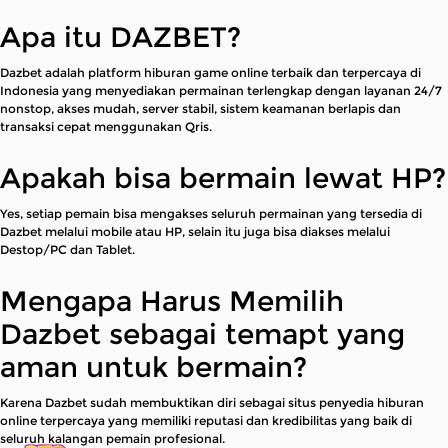
Apa itu DAZBET?
Dazbet adalah platform hiburan game online terbaik dan terpercaya di
Indonesia yang menyediakan permainan terlengkap dengan layanan 24/7
nonstop, akses mudah, server stabil, sistem keamanan berlapis dan
transaksi cepat menggunakan Qris.
Apakah bisa bermain lewat HP?
Yes, setiap pemain bisa mengakses seluruh permainan yang tersedia di
Dazbet melalui mobile atau HP, selain itu juga bisa diakses melalui
Destop/PC dan Tablet.
Mengapa Harus Memilih
Dazbet sebagai temapt yang
aman untuk bermain?
Karena Dazbet sudah membuktikan diri sebagai situs penyedia hiburan
online terpercaya yang memiliki reputasi dan kredibilitas yang baik di
seluruh kalangan pemain profesional.