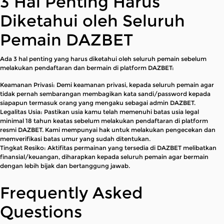
3 Hal Penting Harus
Diketahui oleh Seluruh
Pemain DAZBET
Ada 3 hal penting yang harus diketahui oleh seluruh pemain sebelum
melakukan pendaftaran dan bermain di platform DAZBET:
Keamanan Privasi: Demi keamanan privasi, kepada seluruh pemain agar
tidak pernah sembarangan membagikan kata sandi/password kepada
siapapun termasuk orang yang mengaku sebagai admin DAZBET.
Legalitas Usia: Pastikan usia kamu telah memenuhi batas usia legal
minimal 18 tahun keatas sebelum melakukan pendaftaran di platform
resmi DAZBET. Kami mempunyai hak untuk melakukan pengecekan dan
memverifikasi batas umur yang sudah ditentukan.
Tingkat Resiko: Aktifitas permainan yang tersedia di DAZBET melibatkan
finansial/keuangan, diharapkan kepada seluruh pemain agar bermain
dengan lebih bijak dan bertanggung jawab.
Frequently Asked
Questions