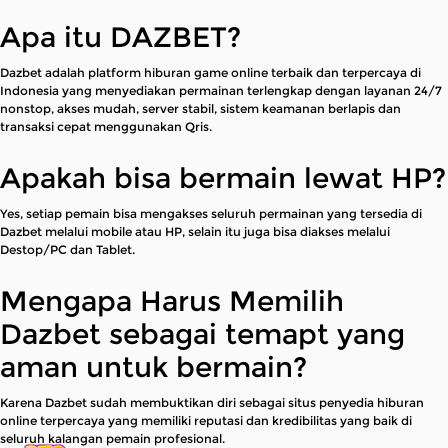
Apa itu DAZBET?
Dazbet adalah platform hiburan game online terbaik dan terpercaya di
Indonesia yang menyediakan permainan terlengkap dengan layanan 24/7
nonstop, akses mudah, server stabil, sistem keamanan berlapis dan
transaksi cepat menggunakan Qris.
Apakah bisa bermain lewat HP?
Yes, setiap pemain bisa mengakses seluruh permainan yang tersedia di
Dazbet melalui mobile atau HP, selain itu juga bisa diakses melalui
Destop/PC dan Tablet.
Mengapa Harus Memilih
Dazbet sebagai temapt yang
aman untuk bermain?
Karena Dazbet sudah membuktikan diri sebagai situs penyedia hiburan
online terpercaya yang memiliki reputasi dan kredibilitas yang baik di
seluruh kalangan pemain profesional.