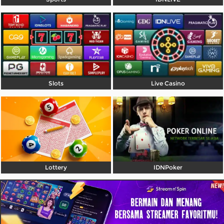
Referral
Promosi
Hubungi Kami
Live Chat
Slots
Live Casino
Pengaduan Customer
Pilih Bahasa:
Lottery
IDNPoker
MASUK
DAFTAR
&copy; DAZBET | Platform Game Terlengkap &
Terbaik 2026 Layanan 24/7. Hak Cipta Dilindungi.