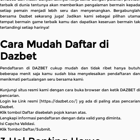
terbaik di dunia tentunya akan memberikan pengalaman bermain kepada
setiap pemain menjadi lebih seru dan menyenangkan. Bergabunglah
bersama Dazbet sekarang juga! Jadikan kami sebagai pilihan utama
tempat bermain game terbaik kamu dan dapatkan keseruan bermain tak
tertandingi setiap harinya!
Cara Mudah Daftar di
Dazbet
Pendaftaran di DAZBET cukup mudah dan tidak ribet hanya butuh
beberapa menit saja kamu sudah bisa menyelesaikan pendaftaran dan
menikmati pertualangan seru bersama kami:
Kunjungi situs resmi kami dengan cara buka browser dan ketik DAZBET di
pencarian.
Login ke Link resmi [https://dazbet.co/] yg ada di paling atas pencarian
Dazbet.
Klik tombol Daftar disebelah pojok kanan atas.
Lengkapi informasi pendaftaran dengan data valid yang diminta.
Isi Capcha Validasi.
Klik Tombol Daftar/Submit.