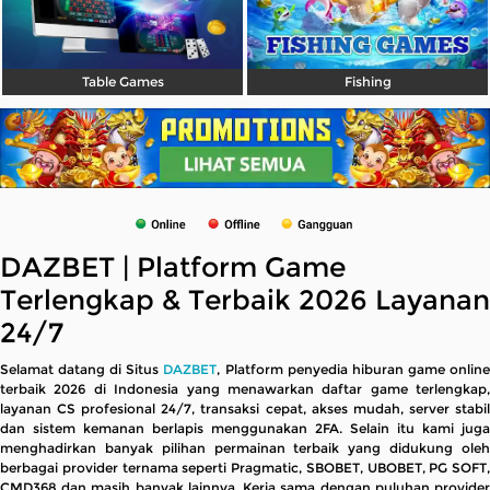
Table Games
Fishing
DAZBET | Platform Game
Terlengkap & Terbaik 2026 Layanan
24/7
Selamat datang di Situs
DAZBET
, Platform penyedia hiburan game onlin
terbaik 2026 di Indonesia yang menawarkan daftar game terlengkap,
layanan CS profesional 24/7, transaksi cepat, akses mudah, server stabil
dan sistem kemanan berlapis menggunakan 2FA. Selain itu kami juga
menghadirkan banyak pilihan permainan terbaik yang didukung oleh
berbagai provider ternama seperti Pragmatic, SBOBET, UBOBET, PG SOFT,
CMD368 dan masih banyak lainnya. Kerja sama dengan puluhan provider