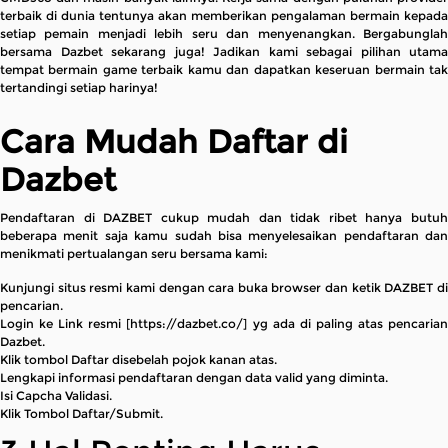
terbaik di dunia tentunya akan memberikan pengalaman bermain kepada
setiap pemain menjadi lebih seru dan menyenangkan. Bergabunglah
bersama Dazbet sekarang juga! Jadikan kami sebagai pilihan utama
tempat bermain game terbaik kamu dan dapatkan keseruan bermain tak
tertandingi setiap harinya!
Cara Mudah Daftar di
Dazbet
Pendaftaran di DAZBET cukup mudah dan tidak ribet hanya butuh
beberapa menit saja kamu sudah bisa menyelesaikan pendaftaran dan
menikmati pertualangan seru bersama kami:
Kunjungi situs resmi kami dengan cara buka browser dan ketik DAZBET di
pencarian.
Login ke Link resmi [https://dazbet.co/] yg ada di paling atas pencarian
Dazbet.
Klik tombol Daftar disebelah pojok kanan atas.
Lengkapi informasi pendaftaran dengan data valid yang diminta.
Isi Capcha Validasi.
Klik Tombol Daftar/Submit.